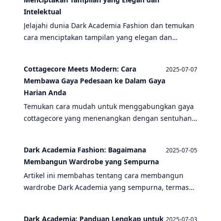
Intelektual
Jelajahi dunia Dark Academia Fashion dan temukan
cara menciptakan tampilan yang elegan dan
intelektual. Artikel ini juga membahas tentang
fashion cottagecore dan overall jeans sebagai
Cottagecore Meets Modern: Cara
2025-07-07
bagian dari gaya yang unik.
Membawa Gaya Pedesaan ke Dalam Gaya
Harian Anda
Temukan cara mudah untuk menggabungkan gaya
cottagecore yang menenangkan dengan sentuhan
modern dalam keseharian Anda. Dari fashion
hingga dekorasi, mari jelajahi dunia yang penuh
Dark Academia Fashion: Bagaimana
2025-07-05
dengan kehangatan dan kenyamanan.
Membangun Wardrobe yang Sempurna
Artikel ini membahas tentang cara membangun
wardrobe Dark Academia yang sempurna, termasuk
inspirasi dari fashion cottagecore dan penggunaan
overall jeans.
Dark Academia: Panduan Lengkap untuk
2025-07-03