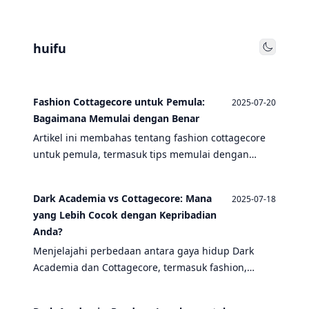
huifu
Toggle
Fashion Cottagecore untuk Pemula:
2025-07-20
Bagaimana Memulai dengan Benar
Artikel ini membahas tentang fashion cottagecore
untuk pemula, termasuk tips memulai dengan
benar, inspirasi outfit, dan bagaimana
menggabungkan gaya ini dengan elemen dark
Dark Academia vs Cottagecore: Mana
2025-07-18
academia dan overall jeans.
yang Lebih Cocok dengan Kepribadian
Anda?
Menjelajahi perbedaan antara gaya hidup Dark
Academia dan Cottagecore, termasuk fashion,
filosofi, dan cara menemukan yang paling sesuai
dengan kepribadian Anda.