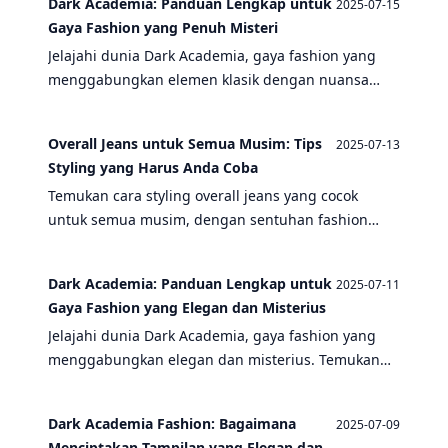
Dark Academia: Panduan Lengkap untuk
2025-07-15
Gaya Fashion yang Penuh Misteri
Jelajahi dunia Dark Academia, gaya fashion yang
menggabungkan elemen klasik dengan nuansa
misterius. Temukan bagaimana menggabungkan
fashion cottagecore dan overall jeans ke dalam
Overall Jeans untuk Semua Musim: Tips
2025-07-13
gaya ini.
Styling yang Harus Anda Coba
Temukan cara styling overall jeans yang cocok
untuk semua musim, dengan sentuhan fashion
cottagecore dan dark academia. Artikel ini
memberikan tips dan trik untuk memadukan overall
Dark Academia: Panduan Lengkap untuk
2025-07-11
jeans dengan gaya Anda.
Gaya Fashion yang Elegan dan Misterius
Jelajahi dunia Dark Academia, gaya fashion yang
menggabungkan elegan dan misterius. Temukan
bagaimana menggabungkan elemen fashion
cottagecore dan overall jeans ke dalam gaya Anda.
Dark Academia Fashion: Bagaimana
2025-07-09
Menciptakan Tampilan yang Elegan dan