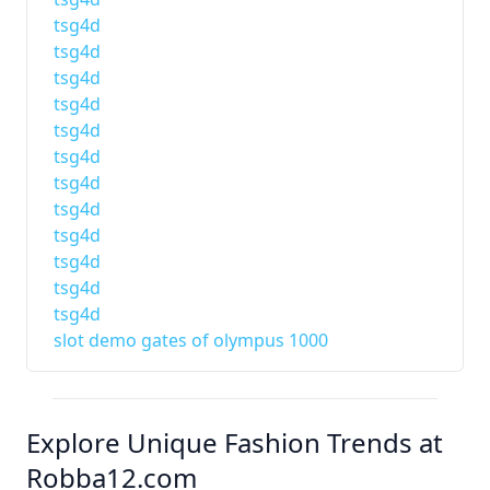
tsg4d
tsg4d
tsg4d
tsg4d
tsg4d
tsg4d
tsg4d
tsg4d
tsg4d
tsg4d
tsg4d
tsg4d
slot demo gates of olympus 1000
Explore Unique Fashion Trends at
Robba12.com